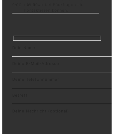
damit wir bei Rückfragen sie
9:00 - 18:00
kontaktieren können.
Dein Name
Deine E-Mail-Adresse
Deine Telefonnummer
Betreff
Deine Nachricht (optional)